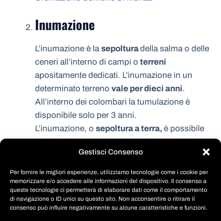
Inumazione
L’inumazione è la
sepoltura
della salma o delle
ceneri all’interno di campi o
terreni
apositamente dedicati. L’inumazione in un
determinato terreno
vale per dieci anni
.
All’interno dei colombari la tumulazione è
disponibile solo per 3 anni.
L’inumazione, o
sepoltura a terra,
è possibile
solo in alcune aree verdi predisposte dei
Gestisci Consenso
cimiteri. E’ possibile seporre sia il feretro che
l’urna ceneraria. Lo spazio occupato dalla
Per fornire le migliori esperienze, utilizziamo tecnologie come i cookie per
salma è vostro per dieci anni, dopo di che si
memorizzare e/o accedere alle informazioni del dispositivo. Il consenso a
queste tecnologie ci permetterà di elaborare dati come il comportamento
passera alla esumazione ordinaria ed alla
di navigazione o ID unici su questo sito. Non acconsentire o ritirare il
eventuale riassegnazione del posto.
consenso può influire negativamente su alcune caratteristiche e funzioni.