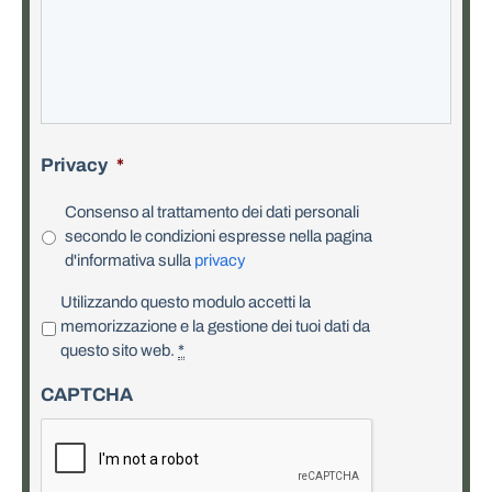
Privacy
*
Consenso al trattamento dei dati personali
secondo le condizioni espresse nella pagina
d'informativa sulla
privacy
P
Utilizzando questo modulo accetti la
r
memorizzazione e la gestione dei tuoi dati da
i
questo sito web.
*
v
CAPTCHA
a
c
y
*