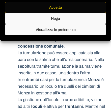
Tumulazione
Accetta
Nega
Nella tumulazione la salma o l’urna viene
inserita all’interno di
loculi
appositamenti
Visualizza le preferenze
predisposti. Ogni loculo può essere occupato
per
trenta anni
con possibilità di rinnovare la
concessione comunale
.
La tumulazione può essere applicata sia alla
bara con la salma che all’urna ceneraria. Nella
sepoltura tramite tumulazione la salma viene
inserita in due casse, una dentro l’altra.
In entrambi casi per la tumulazione a Monza è
necessario un loculo tra quelli dei cimiteri di
Monza in gestione all’Ama.
La gestione dell’loculo in aree adibitite, vicino
ad altri
loculi
è attiva per
trentanni
. Mentre nel