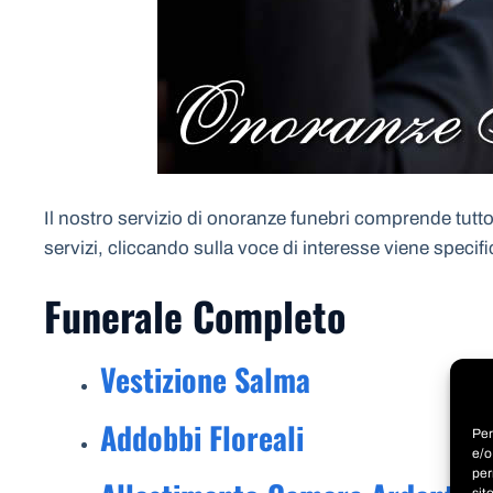
Il nostro servizio di onoranze funebri comprende tutto 
servizi, cliccando sulla voce di interesse viene specif
Funerale Completo
Vestizione Salma
Addobbi Floreali
Per
e/o
per