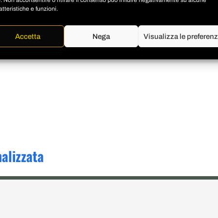
o. Non acconsentire o ritirare il consenso può influire negativamente su alcune
atteristiche e funzioni.
Accetta
Nega
Visualizza le preferen
alizzata