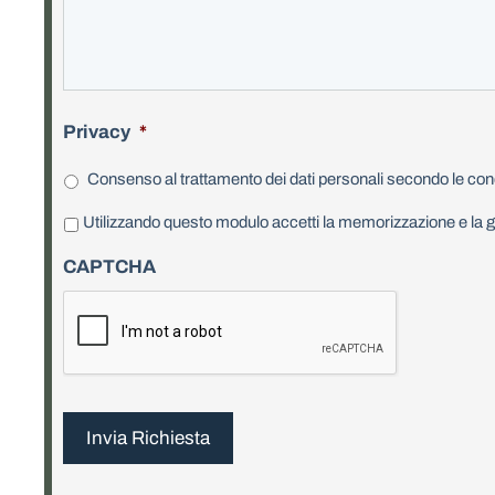
Privacy
*
Consenso al trattamento dei dati personali secondo le cond
P
Utilizzando questo modulo accetti la memorizzazione e la ge
r
CAPTCHA
i
v
a
c
y
*