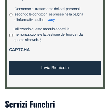
Consenso al trattamento dei dati personali
secondo le condizioni espresse nella pagina
d'informativa sulla
privacy
P
Utilizzando questo modulo accetti la
r
memorizzazione e la gestione dei tuoi dati da
i
questo sito web.
*
v
CAPTCHA
a
c
y
*
Servizi Funebri