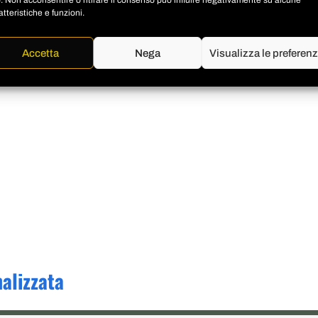
o. Non acconsentire o ritirare il consenso può influire negativamente su alcune
atteristiche e funzioni.
Accetta
Nega
Visualizza le preferen
alizzata