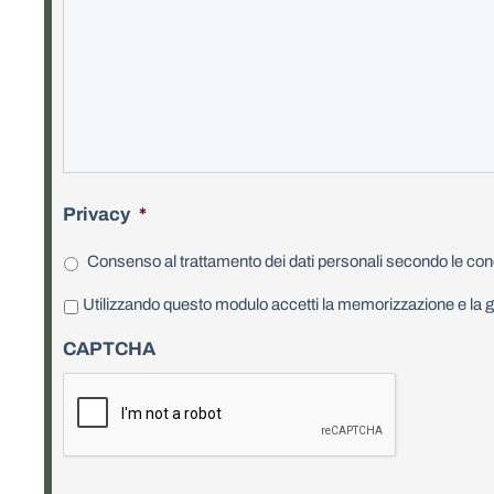
Privacy
*
Consenso al trattamento dei dati personali secondo le cond
P
Utilizzando questo modulo accetti la memorizzazione e la ge
r
CAPTCHA
i
v
a
c
y
*