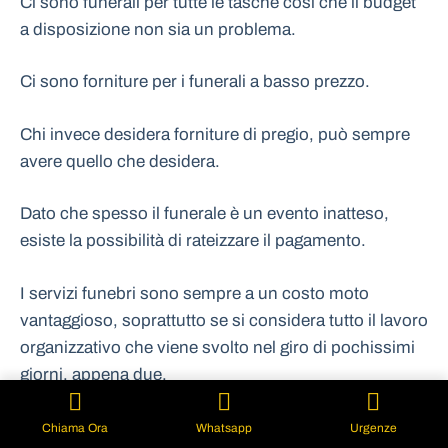
Ci sono funerali per tutte le tasche così che il budget
a disposizione non sia un problema.
Ci sono forniture per i funerali a basso prezzo.
Chi invece desidera forniture di pregio, può sempre
avere quello che desidera.
Dato che spesso il funerale è un evento inatteso,
esiste la possibilità di rateizzare il pagamento.
I servizi funebri sono sempre a un costo moto
vantaggioso, soprattutto se si considera tutto il lavoro
organizzativo che viene svolto nel giro di pochissimi
giorni, appena due.
La qualità servizio è altissima e il prezzo accessibile e
Chiama Ora
Whatsapp
Urgenze