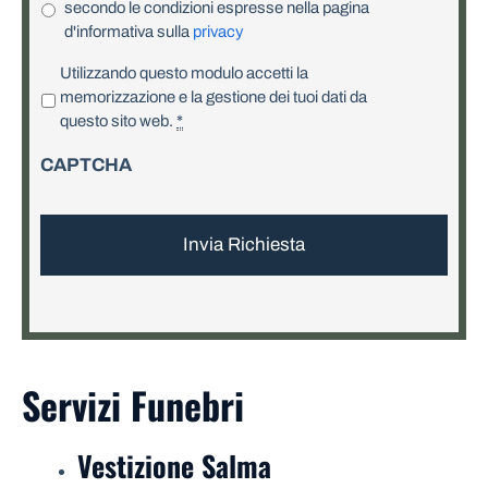
secondo le condizioni espresse nella pagina
d'informativa sulla
privacy
P
Utilizzando questo modulo accetti la
r
memorizzazione e la gestione dei tuoi dati da
i
questo sito web.
*
v
CAPTCHA
a
c
y
*
Servizi Funebri
Vestizione Salma