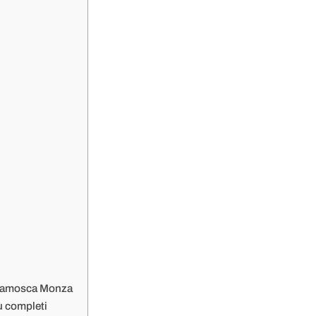
ieramosca Monza
iù completi