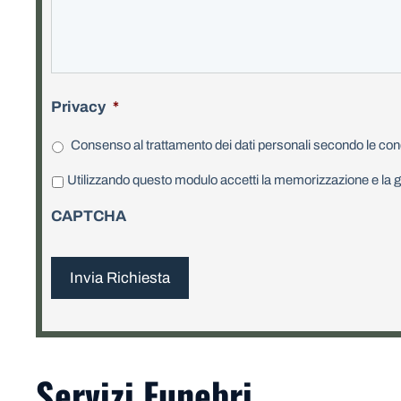
Privacy
*
Consenso al trattamento dei dati personali secondo le cond
P
Utilizzando questo modulo accetti la memorizzazione e la ge
r
CAPTCHA
i
v
a
c
y
*
Servizi Funebri