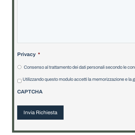
Privacy
*
Consenso al trattamento dei dati personali secondo le cond
P
Utilizzando questo modulo accetti la memorizzazione e la ge
r
i
CAPTCHA
v
a
c
y
*