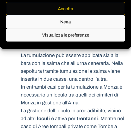
Tumulazione
Accetta
Nella tumulazione la salma o l’urna viene
Nega
inserita all’interno di
loculi
appositamenti
predisposti. Ogni loculo può essere occupato
Visualizza le preferenze
per
trenta anni
con possibilità di rinnovare la
concessione comunale
.
La tumulazione può essere applicata sia alla
bara con la salma che all’urna ceneraria. Nella
sepoltura tramite tumulazione la salma viene
inserita in due casse, una dentro l’altra.
In entrambi casi per la tumulazione a Monza è
necessario un loculo tra quelli dei cimiteri di
Monza in gestione all’Ama.
La gestione dell’loculo in aree adibitite, vicino
ad altri
loculi
è attiva per
trentanni
. Mentre nel
caso di Aree tombali private come Tombe a