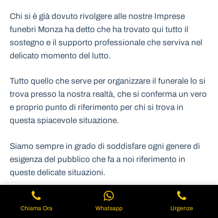
Chi si è già dovuto rivolgere alle nostre Imprese
funebri Monza ha detto che ha trovato qui tutto il
sostegno e il supporto professionale che serviva nel
delicato momento del lutto.
Tutto quello che serve per organizzare il funerale lo si
trova presso la nostra realtà, che si conferma un vero
e proprio punto di riferimento per chi si trova in
questa spiacevole situazione.
Siamo sempre in grado di soddisfare ogni genere di
esigenza del pubblico che fa a noi riferimento in
queste delicate situazioni.
Nessuno è mai rimasto deluso della nostra
Chiama Ora
Whatsapp
Urgenze
organizzazione che ha il vantaggio di predisporre