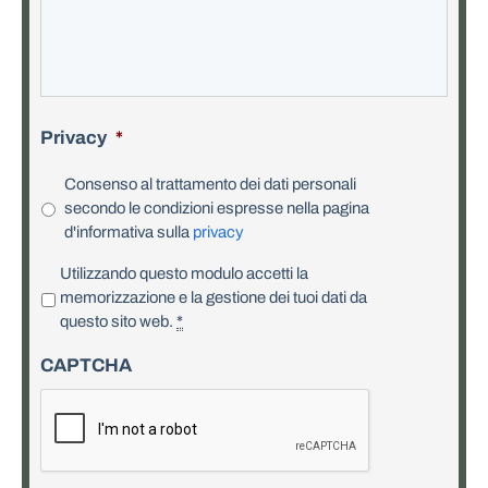
Privacy
*
Consenso al trattamento dei dati personali
secondo le condizioni espresse nella pagina
d'informativa sulla
privacy
P
Utilizzando questo modulo accetti la
r
memorizzazione e la gestione dei tuoi dati da
i
questo sito web.
*
v
CAPTCHA
a
c
y
*