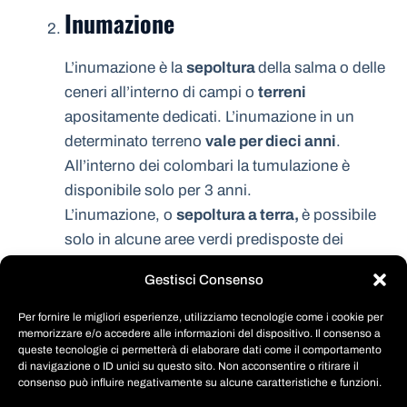
Inumazione
L’inumazione è la
sepoltura
della salma o delle
ceneri all’interno di campi o
terreni
apositamente dedicati. L’inumazione in un
determinato terreno
vale per dieci anni
.
All’interno dei colombari la tumulazione è
disponibile solo per 3 anni.
L’inumazione, o
sepoltura a terra,
è possibile
solo in alcune aree verdi predisposte dei
cimiteri. E’ possibile seporre sia il feretro che
Gestisci Consenso
l’urna ceneraria. Lo spazio occupato dalla
salma è vostro per dieci anni, dopo di che si
Per fornire le migliori esperienze, utilizziamo tecnologie come i cookie per
memorizzare e/o accedere alle informazioni del dispositivo. Il consenso a
passera alla esumazione ordinaria ed alla
queste tecnologie ci permetterà di elaborare dati come il comportamento
eventuale riassegnazione del posto.
di navigazione o ID unici su questo sito. Non acconsentire o ritirare il
consenso può influire negativamente su alcune caratteristiche e funzioni.