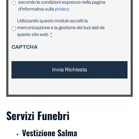
secondo le condizioni espresse nella pagina
d'informativa sulla
privacy
P
Utilizzando questo modulo accetti la
r
memorizzazione e la gestione dei tuoi dati da
i
questo sito web.
*
v
CAPTCHA
a
c
y
*
Servizi Funebri
Vestizione Salma