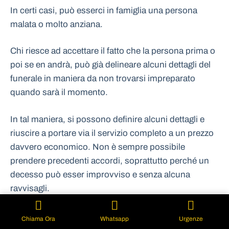
In certi casi, può esserci in famiglia una persona
malata o molto anziana.
Chi riesce ad accettare il fatto che la persona prima o
poi se en andrà, può già delineare alcuni dettagli del
funerale in maniera da non trovarsi impreparato
quando sarà il momento.
In tal maniera, si possono definire alcuni dettagli e
riuscire a portare via il servizio completo a un prezzo
davvero economico. Non è sempre possibile
prendere precedenti accordi, soprattutto perché un
decesso può esser improvviso e senza alcuna
ravvisagli.
In questo caso, l’agenzia è sempre disponibile a
Chiama Ora
Whatsapp
Urgenze
intervenire all’ultimo, spiegando tutte le sue forze per