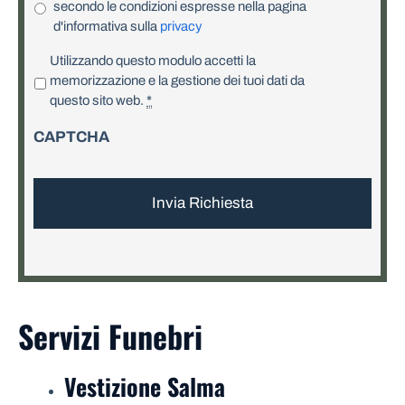
secondo le condizioni espresse nella pagina
d'informativa sulla
privacy
P
Utilizzando questo modulo accetti la
r
memorizzazione e la gestione dei tuoi dati da
i
questo sito web.
*
v
CAPTCHA
a
c
y
*
Servizi Funebri
Vestizione Salma