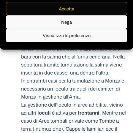
Nella tumulazione la salma o l’urna viene
Accetta
inserita all’interno di
loculi
appositamenti
Nega
predisposti. Ogni loculo può essere occupato
per
trenta anni
con possibilità di rinnovare la
Visualizza le preferenze
concessione comunale
.
La tumulazione può essere applicata sia alla
bara con la salma che all’urna ceneraria. Nella
sepoltura tramite tumulazione la salma viene
inserita in due casse, una dentro l’altra.
In entrambi casi per la tumulazione a Monza è
necessario un loculo tra quelli dei cimiteri di
Monza in gestione all’Ama.
La gestione dell’loculo in aree adibitite, vicino
ad altri
loculi
è attiva per
trentanni
. Mentre nel
caso di Aree tombali private come Tombe a
terra (inumuzione), Cappelle familiari ecc il