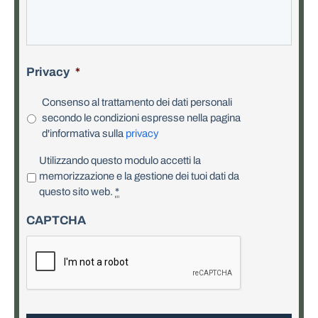
Privacy
*
Consenso al trattamento dei dati personali
secondo le condizioni espresse nella pagina
d'informativa sulla
privacy
P
Utilizzando questo modulo accetti la
r
memorizzazione e la gestione dei tuoi dati da
i
questo sito web.
*
v
CAPTCHA
a
c
y
*