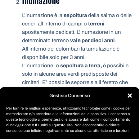
Inumazione
L’inumazione è la
sepoltura
della salma o delle
ceneri all’interno di campi o
terreni
apositamente dedicati. L’inumazione in un
determinato terreno
vale per dieci anni
.
All’interno dei colombari la tumulazione è
disponibile solo per 3 anni.
L’inumazione, o
sepoltura a terra,
è possibile
solo in alcune aree verdi predisposte dei
cimiteri. E’ possibile seporre sia il feretro che
l’urna ceneraria. Lo spazio occupato dalla
Gestisci Consenso
salma è vostro per dieci anni, dopo di che si
passera alla esumazione ordinaria ed alla
Per fornire le migliori esperienze, utilizziamo tecnologie come i cookie per
memorizzare e/o accedere alle informazioni del dispositivo. Il consenso a
eventuale riassegnazione del posto.
queste tecnologie ci permetterà di elaborare dati come il comportamento
di navigazione o ID unici su questo sito. Non acconsentire o ritirare il
Tumulazione
consenso può influire negativamente su alcune caratteristiche e funzioni.