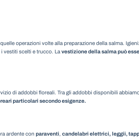
 quelle operazioni volte alla preparazione della salma. Igien
vestiti scelti e trucco. La
vestizione della salma può esser
rvizio di addobbi floreali. Tra gli addobbi disponibili abbiam
reari particolari secondo esigenze.
mera ardente con
paraventi
,
candelabri elettrici,
leggii, tap