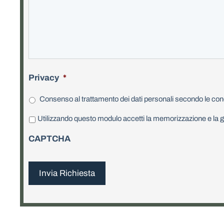
Privacy
*
Consenso al trattamento dei dati personali secondo le cond
P
Utilizzando questo modulo accetti la memorizzazione e la ge
r
CAPTCHA
i
v
a
c
y
*