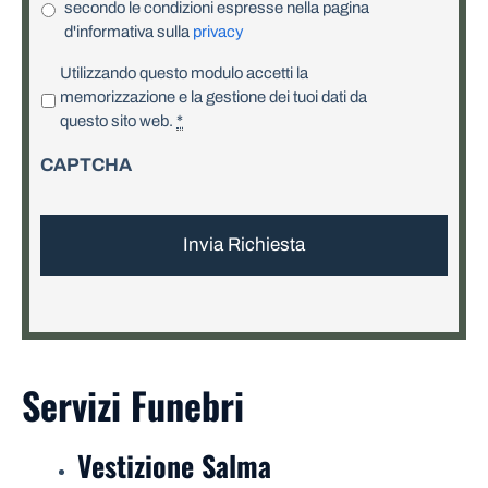
secondo le condizioni espresse nella pagina
d'informativa sulla
privacy
P
Utilizzando questo modulo accetti la
r
memorizzazione e la gestione dei tuoi dati da
i
questo sito web.
*
v
CAPTCHA
a
c
y
*
Servizi Funebri
Vestizione Salma