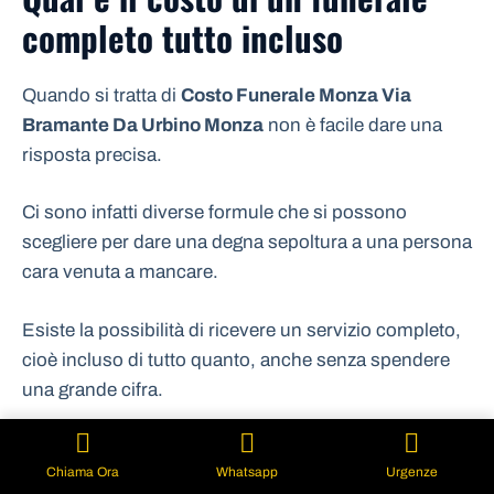
completo tutto incluso
Quando si tratta di
Costo Funerale Monza Via
Bramante Da Urbino Monza
non è facile dare una
risposta precisa.
Ci sono infatti diverse formule che si possono
scegliere per dare una degna sepoltura a una persona
cara venuta a mancare.
Esiste la possibilità di ricevere un servizio completo,
cioè incluso di tutto quanto, anche senza spendere
una grande cifra.
è possibile prendere contatto con l’agenzia di pompe
Chiama Ora
Whatsapp
Urgenze
funebri e predispone tutto quanto anche cn un