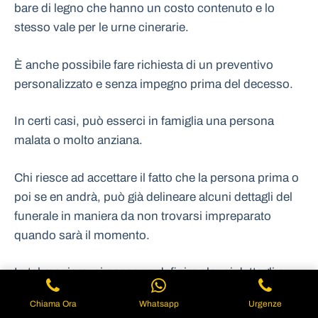
bare di legno che hanno un costo contenuto e lo
stesso vale per le urne cinerarie.
È anche possibile fare richiesta di un preventivo
personalizzato e senza impegno prima del decesso.
In certi casi, può esserci in famiglia una persona
malata o molto anziana.
Chi riesce ad accettare il fatto che la persona prima o
poi se en andrà, può già delineare alcuni dettagli del
funerale in maniera da non trovarsi impreparato
quando sarà il momento.
In tal maniera, si possono definire alcuni dettagli e
riuscire a portare via il servizio completo a un prezzo
Chiama Ora
Whatsapp
Urgenze
davvero economico. Non è sempre possibile