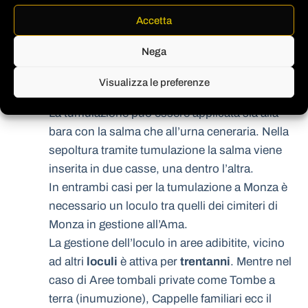
Nella tumulazione la salma o l’urna viene
Accetta
inserita all’interno di
loculi
appositamenti
Nega
predisposti. Ogni loculo può essere occupato
per
trenta anni
con possibilità di rinnovare la
Visualizza le preferenze
concessione comunale
.
La tumulazione può essere applicata sia alla
bara con la salma che all’urna ceneraria. Nella
sepoltura tramite tumulazione la salma viene
inserita in due casse, una dentro l’altra.
In entrambi casi per la tumulazione a Monza è
necessario un loculo tra quelli dei cimiteri di
Monza in gestione all’Ama.
La gestione dell’loculo in aree adibitite, vicino
ad altri
loculi
è attiva per
trentanni
. Mentre nel
caso di Aree tombali private come Tombe a
terra (inumuzione), Cappelle familiari ecc il