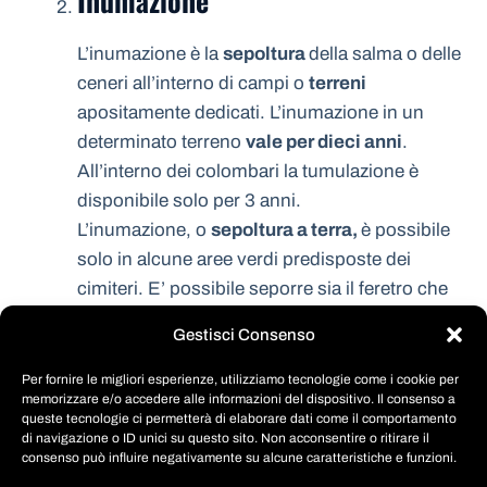
Inumazione
L’inumazione è la
sepoltura
della salma o delle
ceneri all’interno di campi o
terreni
apositamente dedicati. L’inumazione in un
determinato terreno
vale per dieci anni
.
All’interno dei colombari la tumulazione è
disponibile solo per 3 anni.
L’inumazione, o
sepoltura a terra,
è possibile
solo in alcune aree verdi predisposte dei
cimiteri. E’ possibile seporre sia il feretro che
l’urna ceneraria. Lo spazio occupato dalla
Gestisci Consenso
salma è vostro per dieci anni, dopo di che si
passera alla esumazione ordinaria ed alla
Per fornire le migliori esperienze, utilizziamo tecnologie come i cookie per
memorizzare e/o accedere alle informazioni del dispositivo. Il consenso a
eventuale riassegnazione del posto.
queste tecnologie ci permetterà di elaborare dati come il comportamento
di navigazione o ID unici su questo sito. Non acconsentire o ritirare il
Tumulazione
consenso può influire negativamente su alcune caratteristiche e funzioni.