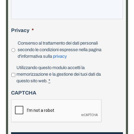
Privacy
*
Consenso al trattamento dei dati personali
secondo le condizioni espresse nella pagina
d'informativa sulla
privacy
P
Utilizzando questo modulo accetti la
r
memorizzazione e la gestione dei tuoi dati da
i
questo sito web.
*
v
CAPTCHA
a
c
y
*