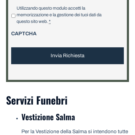
P
Utilizzando questo modulo accetti la
r
memorizzazione e la gestione dei tuoi dati da
i
questo sito web.
*
v
CAPTCHA
a
c
y
*
Servizi Funebri
Vestizione Salma
Per la Vestizione della Salma si intendono tutte