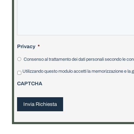
Privacy
*
Consenso al trattamento dei dati personali secondo le cond
P
Utilizzando questo modulo accetti la memorizzazione e la ge
r
i
CAPTCHA
v
a
c
y
*