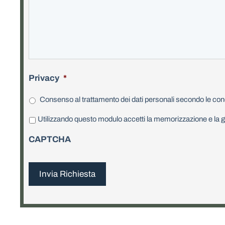
Privacy
*
Consenso al trattamento dei dati personali secondo le cond
P
Utilizzando questo modulo accetti la memorizzazione e la ge
r
CAPTCHA
i
v
a
c
y
*