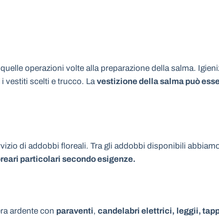
 quelle operazioni volte alla preparazione della salma. Igien
vestiti scelti e trucco. La
vestizione della salma può esser
rvizio di addobbi floreali. Tra gli addobbi disponibili abbiam
reari particolari secondo esigenze.
mera ardente con
paraventi
,
candelabri elettrici,
leggii, tap